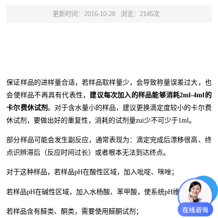
更新时间：2016-10-28
浏览：2145次
保证样品的进样量合适，若样品取样量少，会导致称量误差过大，也
会使样品不再具有代表性，
建议每次加入的样品能够消耗2ml-4ml的
卡尔费休试剂
。对于含水量小的样品，建议更换滴定度较小的卡尔费
休试剂，要做出好的重复性，消耗的试剂量zui少不可少于1ml。
部分样品可能会发生副反应，通常表现为：滴定完成后漂移很高、终
点识辨滞后（反应时间过长）或者根本无法到达终点。
对于这种样品，若样品pH在酸性区域，加入吡啶、咪唑；
若样品pH在碱性区域，加入水杨酸、苯甲酸，使系统pH维持在5-7；
若样品含有醛类、酮类，需要使用醛酮试剂；