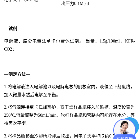
出压力0.1Mpa）
—
试剂
—
电解液：库仑电量法单卡尔费休试剂。 当量：1.5g/100ml，KFR-
CO2；
—测定方法—
1.将电解液注入电解池以及电解电极的阴极室内，液位至下刻度线，
加入微量水然后电解至平衡。
2.将气源连接至卡氏加热炉，将干燥样品瓶装入加热槽，温度设置为
250℃,流量调整为50mL/min，吹扫样品瓶和管路内可能存在水分，等
待再次平衡。
3.将样品瓶移至冷却槽冷却后取出，用电子天平称取约0.5~3g样品置