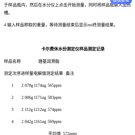
于样品瓶内，然后在水分仪上点击开始测量，同时将样品瓶装入加热
槽。
4.输入样品称取的重量，等待测量结束后显示zui终测量结果。
卡尔费休水份测定仪样品测定记录
样品名称
锂基润滑脂
测定次序
进样量
电解值
测定结果
备注
1
2.078g
1174ug
565ppm
2
2.006g
1171ug
583ppm
3
2.112g
1212ug
574ppm
4
2.042g
1161ug
569ppm
平均值
572ppm