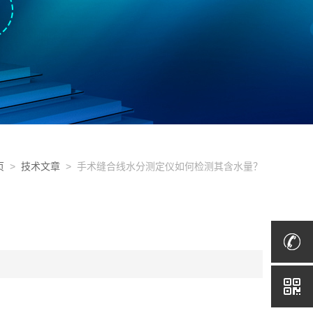
页
>
技术文章
> 手术缝合线水分测定仪如何检测其含水量？
？