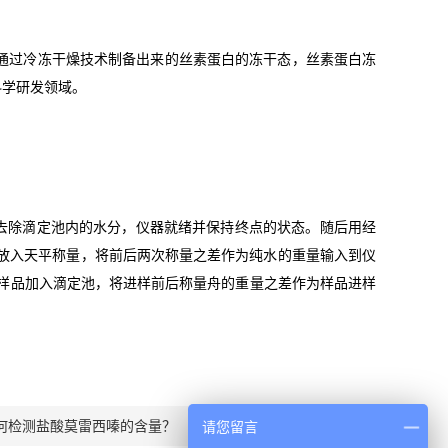
通过冷冻干燥技术制备出来的丝素蛋白的冻干态，丝素蛋白冻
科学研发领域。
点，以去除滴定池内的水分，仪器就绪并保持终点的状态。随后用经
后放入天平称量，将前后两次称量之差作为纯水的重量输入到仪
的样品加入滴定池，将进样前后称量舟的重量之差作为样品进样
何检测盐酸莫雷西嗪的含量？
请您留言