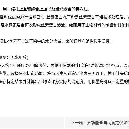
，用于结扎止血和缝合止血以及组织缝合的特殊线。
性
和优良的力学性能已*。丝素蛋白冻干粉是丝素蛋白再经技术处理后，
。经水调配后会再次形成丝素蛋白溶液，继而用于生物材料的制备和其他
接进样测定丝素蛋白冻干粉中的水分含量，来验证其准确性和重复性。
；溶剂：无水甲醇；
池内注入约40ml的无水甲醇溶剂，再使用仪器的“打空白”功能滴定至终
平称量，选择仪器标定功能，将纯水注入到滴定池内液面以下，拭干针头
动保存标定结果并计算出平均值作为实际的滴定度。用称量舟称取一定量
下一篇：
多功能全自动滴定仪如