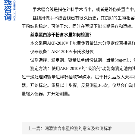
手术缝合线是指在外科手术当中，或者是外伤处置当中
丝线用做
手术缝合线
已有很久历史，其良好的
生物相容
干粉结构稳定，可溶于水，同时在室温下能长期保存和运输
丝素蛋白冻干粉含水量如何检测？
本文采用AKF-2010V卡尔费休容量法水分测定仪直
仪器设备：AKF-2010V卡氏水分仪
试剂选择：滴定剂：容量法单组份试剂，当量3mg/mL
测定方法：使用AKF-2010V的“吸溶剂”功能向滴定
过干燥处理的微量进样针抽取5ul纯水，拭干针头后放入天
器，开始标定。重复以上步骤，反复测量3-5次，仪器会自
量输入仪器，并开始测量。
上一篇：
润滑油含水量检测的意义及检测标准