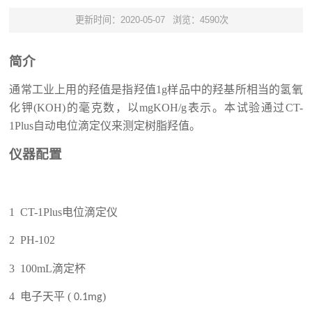
更新时间：2020-05-07
浏览：4590次
简介
通常工业上用的羟值是指羟值1g样品中的羟基所相当的氢氧
化钾(KOH)的毫克数，以mgKOH/g表示。
本试验通过
CT-
1Plus自动电位滴定仪
来测定
树脂羟值。
仪器配置
1 CT-1Plus电位滴定仪
2 PH-102
3 100mL滴定杯
4
(
)
电子天平
0.1mg