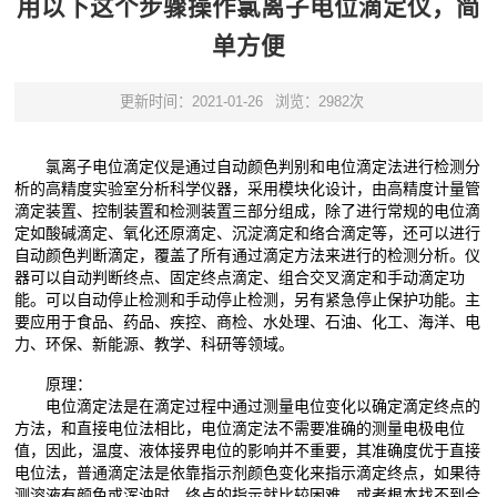
用以下这个步骤操作氯离子电位滴定仪，简
单方便
更新时间：2021-01-26
浏览：2982次
氯离子电位滴定仪是通过自动颜色判别和电位滴定法进行检测分
析的高精度实验室分析科学仪器，采用模块化设计，由高精度计量管
滴定装置、控制装置和检测装置三部分组成，除了进行常规的电位滴
定如酸碱滴定、氧化还原滴定、沉淀滴定和络合滴定等，还可以进行
自动颜色判断滴定，覆盖了所有通过滴定方法来进行的检测分析。仪
器可以自动判断终点、固定终点滴定、组合交叉滴定和手动滴定功
能。可以自动停止检测和手动停止检测，另有紧急停止保护功能。主
要应用于食品、药品、疾控、商检、水处理、石油、化工、海洋、电
力、环保、新能源、教学、科研等领域。
原理：
电位滴定法是在滴定过程中通过测量电位变化以确定滴定终点的
方法，和直接电位法相比，电位滴定法不需要准确的测量电极电位
值，因此，温度、液体接界电位的影响并不重要，其准确度优于直接
电位法，普通滴定法是依靠指示剂颜色变化来指示滴定终点，如果待
测溶液有颜色或浑浊时，终点的指示就比较困难，或者根本找不到合