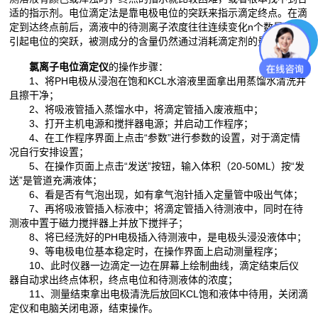
适的指示剂。电位滴定法是靠电极电位的突跃来指示滴定终点。在滴
定到达终点前后，滴液中的待测离子浓度往往连续变化n个数量级，
引起电位的突跃，被测成分的含量仍然通过消耗滴定剂的量来计算。
氯离子电位滴定仪
的操作步骤：
1、将PH电极从浸泡在饱和KCL水溶液里面拿出用蒸馏水清洗并
且擦干净；
2、将吸液管插入蒸馏水中，将滴定管插入废液瓶中；
3、打开主机电源和搅拌器电源；并启动工作程序；
4、在工作程序界面上点击“参数”进行参数的设置，对于滴定情
况自行安排设置；
5、在操作页面上点击“发送”按钮，输入体积（20-50ML）按“发
送”是管道充满液体；
6、看是否有气泡出现，如有拿气泡针插入定量管中吸出气体；
7、再将吸液管插入标液中；将滴定管插入待测液中，同时在待
测液中置于磁力搅拌器上并放下搅拌子；
8、将已经洗好的PH电极插入待测液中，是电极头浸没液体中；
9、等电极电位基本稳定时，在操作界面上启动测量程序；
10、此时仪器一边滴定一边在屏幕上绘制曲线，滴定结束后仪
器自动求出终点体积，终点电位和待测液体的浓度；
11、测量结束拿出电极清洗后放回KCL饱和液体中待用，关闭滴
定仪和电脑关闭电源，结束操作。