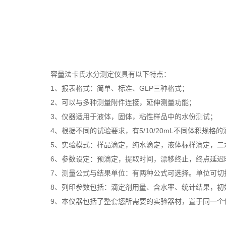
容量法卡氏水分测定仪具有以下特点：
1、报表格式：简单、标准、GLP三种格式；
2、可以与多种测量附件连接，延伸测量功能；
3、仪器适用于液体，固体，粘性样品中的水份测试；
4、根据不同的试验要求，有5/10/20mL不同体积规格
5、实验模式：样品滴定，纯水滴定，液体标样滴定，二
6、参数设定：预滴定，提取时间，漂移终止，终点延迟时
7、测量公式与结果单位：有两种公式可选择。单位可切换为：％
8、列印参数包括：滴定剂用量、含水率、统计结果，初始
9、本仪器包括了整套您所需要的实验器材，置于同一个包