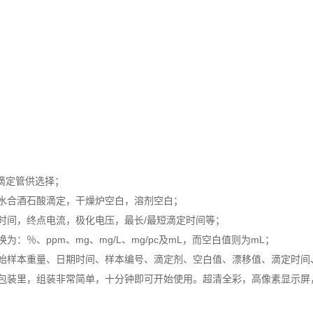
的滴定管供选择；
水合酒石酸滴定，干燥炉空白，溶剂空白；
间，终点电流，极化电压，最长/最短滴定时间等；
、ppm、mg、mg/L、mg/pc及mL，而空白值则为mL；
样本重量、日期时间、样本编号、滴定剂、空白值、漂移值、滴定时间
装里，组装非常简单，十分钟即可开始使用。超清全彩，高像素显示屏