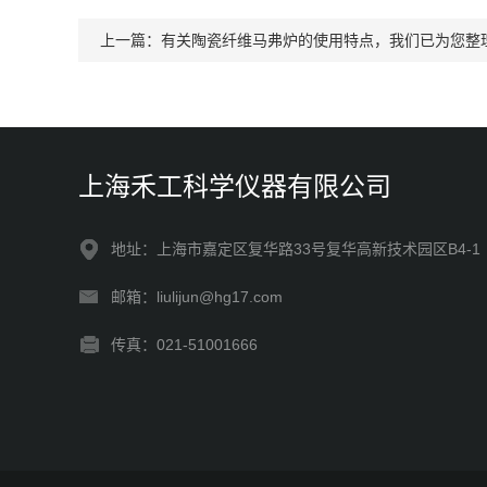
上一篇：
有关陶瓷纤维马弗炉的使用特点，我们已为您整
上海禾工科学仪器有限公司
地址：上海市嘉定区复华路33号复华高新技术园区B4-1
邮箱：liulijun@hg17.com
传真：021-51001666