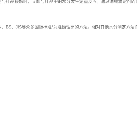
剂与样品接触时，立即与样品中的水分发生定量反应。通过消耗滴定剂的
N、BS、JIS等众多国际标准*为准确性高的方法。相对其他水分测定方