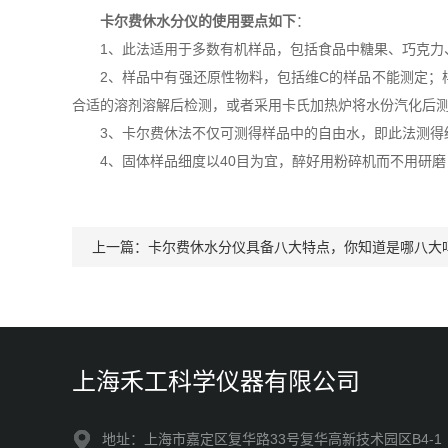
卡尔费休水分仪的使用要点如下
：
1、此法适用于多数有机样品，包括食品中糖果、巧克力
2、样品中有强还原性物料，包括维C的样品不能测定；样
合适的溶剂溶解后检测，或者采用卡氏加热炉将水份汽化后
3、卡尔费休法不仅可测得样品中的自由水，即此法测得
4、固体样品细度以40目为宜，醉好用粉碎机而不用研磨
上一篇：
卡尔费休水分仪具备八大特点，你知道是哪八大
上海禾工科学仪器有限公司
地址：上海市嘉定区复华路33号复华高新技术园区B4-1