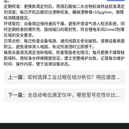
度。
定期校准‌：更换新滴定剂后，用酒石酸钠二水合物标准样品校准滴定
剂浓度；每日开机后做空白漂移校准，确保漂移值<10μg/min，保障
检测精度稳定。
环境管控‌：设备周边保持通风干燥，避免环境湿气渗入检测系统，同
时定期检查防爆外壳、接线端口的密封性，符合锂电车间Zone2防爆
区域的安全要求。
日常点检‌：每日检查设备电源、通讯线路无老化破损，清理设备表面
积尘，避免液体渗入电路，有试剂泼洒时立即擦干。
每周全面清洗滴定池和电极，检查管路老化情况；每月更换干燥管硅
胶填料，用标准水样做精度验证，建立完整维护台账，记录每次维护
时间、操作内容，便于追溯设备状态。
上一篇：
如何选择工业过程在线分析仪？响应速度与稳定性选型要点
下一篇：
全自动电位滴定仪中，哪些型号在性价比和销量方面均有不错的表现？