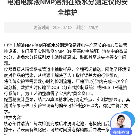
电池电解液NMP溶剂在线水分测定仪的安
全维护
更新时间：2026-07-02
浏览：229次
电池电解液NMP溶剂
在线水分测定仪
是锂电生产环节的核心质量管
控设备，专门用于实时监测NMP（N-甲基吡咯烷酮）溶剂中的微量
水分，避免水分超标引发电池性能衰减、鼓胀甚至热失控等安全问
题。
仪器直接从精馏塔或管道中抽取样品，全程密闭输送，隔绝了环境湿
度对样品的污染，从根源上解决了人工取样误差大的行业顽疾。
将传统实验室需要数小时的检测流程，压缩至8分钟内完成一次全自
动分析。数据实时传输至DCS（分布式控制系统）或MES（制造执
行系统），为工艺调整赢得了宝贵的“黄金窗口”。
配置精度计量泵，结合AI算法精准识别滴定终点，实测数据显示，其
测试结果与进口实验室设备的偏差可控制在3%以内，稳定性符合要
求。
维护内容：
核心部件清洁‌：每次检测完成后冲洗滴定池，电极使用后用甲醇冲洗
擦干，若表面有氧化层，可短时间浸泡稀硝酸后冲洗干净，恢复灵敏