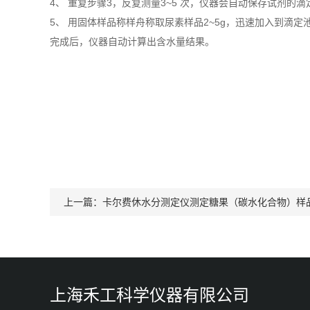
4、 重复步骤3，反复测量3~5 次，仪器会自动保存试剂的滴
5、 用固体样品称样舟称取尿素样品2~5g，迅速加入到滴
完成后，仪器自动计算出含水量结果。
上一篇：
卡尔费休水分测定仪测定糖果（碳水化合物）样
上海禾工科学仪器有限公司