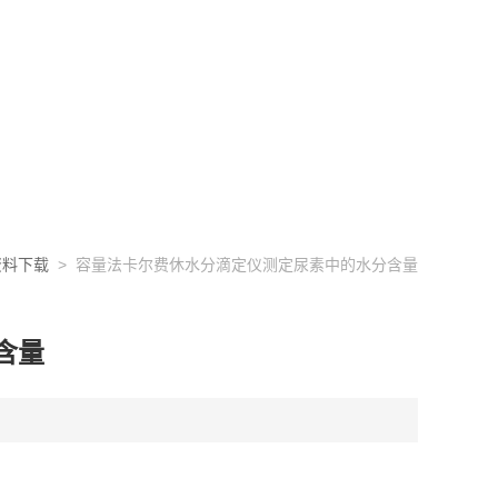
资料下载
> 容量法卡尔费休水分滴定仪测定尿素中的水分含量
含量