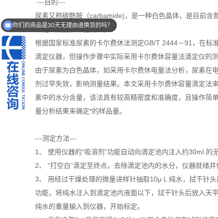
---目的---
尿素又称碳酰胺（carbamide)，是一种白色晶体，是目前
你们的商品是30天无理由退换货的吗？
乙醚、氯仿，呈弱碱性。
根据国家标准尿素的卡尔费休法测定GB/T 2444－91，在
滴定仪器，但操作步骤中实际采用卡尔费休容量法滴定仪的
由于尿素为白色晶体，如采用卡尔费休电量法分析，尿素在
剂过早失效，影响测量结果。本文采用卡尔费休容量滴定法来测定
素中的水分含量，该法具有较高精密度和准确度，且操作简
量分析结果来确定*的样品量。
---测定方法---
1、 使用仪器的“吸溶剂”功能自动向滴定池内注入约30ml 的
2、 “打空白”滴定至终点，去除滴定池内的水分，仪器就绪
3、 用经过干燥处理的微量进样针抽取10μ L 纯水，拭干
功能，将纯水注入到滴定池内液面以下，拭干针头后放入天
纯水的重量输入到仪器，开始标定。