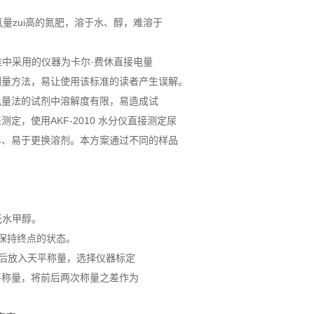
含氮量zui高的氮肥，溶于水、醇，难溶于
标准中采用的仪器为卡尔·费休直接电量
测量方法，易让使用该标准的读者产生误解。
电量法的试剂中溶解度有限，易造成试
，使用AKF-2010 水分仪直接测定尿
单、易于更换溶剂。本方案通过不同的样品
无水甲醇。
并保持终点的状态。
针头后放入天平称量，选择仪器标定
平称量，将前后两次称量之差作为