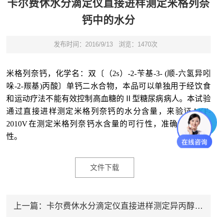
卡尔费休水分滴定仪直接进样测定米格列奈
钙中的水分
发布时间：2016/9/13
浏览：1470次
米格列奈钙
，
化学名：双〔（
2s
）
-2-
苄基
-3- (
顺
-
六氢异吲
哚
-2-
羰基
)
丙酸〕单钙二水合物
，
本品可以单独用于经饮食
和运动疗法不能有效控制高血糖的Ⅱ型糖尿病病人。本试验
通过直接进样测定米格列奈钙的水分含量，来验证
AKF-
2010V
在测定米格列奈钙水含量的可行性，准确度和重复
性。
文件下载
上一篇：
卡尔费休水分滴定仪直接进样测定异丙醇中的水分