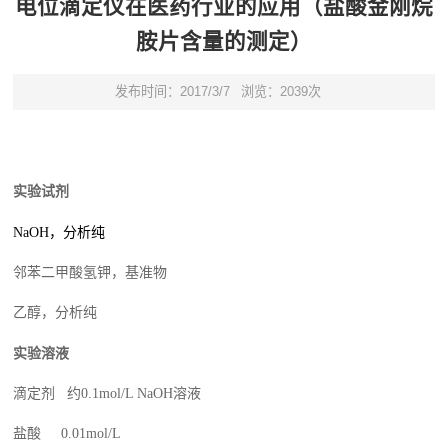
电位滴定仪在医药行业的应用（盐酸金刚烷
胺片含量的测定）
发布时间：2017/3/7
浏览：2039次
实验
试剂
NaOH
，分析纯
邻苯二甲酸氢钾，基准物
乙醇，分析纯
实验
溶液
滴定剂 约0.1mol/L NaOH溶液
盐酸 0.01mol/L