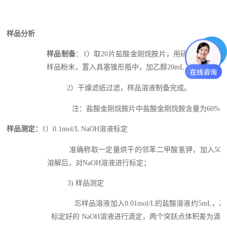
样品分析
样品制备
：1）取20片盐酸金刚烷胺片，用研钵研细，精
样品粉末，置入具塞锥形瓶中，加乙醇20mL，振摇20mi
2）干燥滤纸过滤，样品溶液制备完成。
注：盐酸金刚烷胺片中盐酸金刚烷胺含量为60%~6
样品测定：
1）0.1mol/L NaOH溶液标定
准确称取一定量烘干的邻苯二甲酸氢钾，加入50m
溶解后，对NaOH溶液进行标定；
3) 样品测定
忘样品溶液加入0.01mol/L的盐酸溶液约5mL，乙
标定好的 NaOH溶液进行滴定，两个突跃点体积差为滴