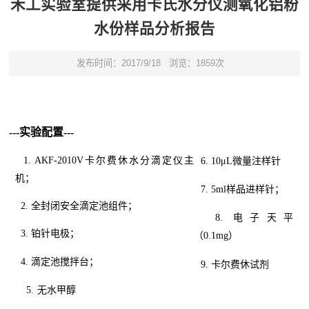
禾工实验室提供采用卡氏水分仪测氧化铝粉
水份样品分析报告
发布时间：2017/9/18
浏览：1859次
---
实验
配置---
1. AKF-2010V卡尔费休水分滴定仪主
6. 10μL微量注样针
机；
7. 5ml样品进样针；
2. 全封闭安全滴定池组件；
8. 电子天平
3. 铂针电极；
（0.1mg）
4. 滴定池搅拌台；
9. 卡尔费休试剂
5.
无水甲醇