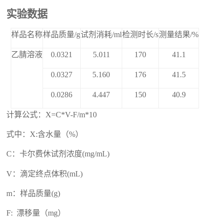
实验数据
样品名称
样品质量/g
试剂消耗
/
ml
检测时长/
s
测量结果/
%
乙腈溶液
0.0321
5.011
170
41.1
0.0327
5.160
176
41.5
0.0286
4.447
150
40.9
计算公式：X=C*V-F/m*10
式中：X:含水量（%）
C：卡尔费休试剂浓度(mg/mL)
V：滴定终点体积(mL)
m：样品质量(g)
F: 漂移量（mg）