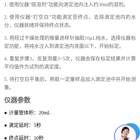
1.
使用仪器
“
吸溶剂
”
功能向滴定池内注入约
30
ml的
溶剂。
2.
使用仪器
“
打空白
”
功能滴定至终点，去除滴定池内的水
分，仪器就绪并保持终点状态。
3.
用经过干燥处理的微量进样针抽取
10
μL纯水，选择仪器标
定功能，将纯水注入到滴定池内液面以下，开始标定。
4.
重复步骤3，反复测量3~5次，仪器会保存标定结果并计算
平均值作为试剂的滴定度。
5. 待
打空白平衡后，称取一定量样品加入滴定池中
并开始测
量。
仪器参数
●
计量管体积：
20mL
●
滴定延时：
5
秒
●
终点延时：10秒