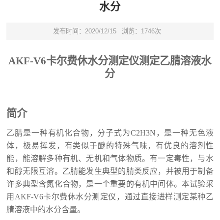
水分
发布时间：2020/12/15
浏览：1746次
AKF-V6卡尔费休水分测定仪
测定
乙腈溶液
水
分
简介
乙腈是一种有机化合物，分子式为C2H3N，是一种无色液
体，极易挥发，有类似于醚的特殊气味，有优良的溶剂性
能，能溶解多种有机、无机和气体物质。有一定毒性
，与水
和醇无限互溶。乙腈能发生典型的腈类反应，并被用于制备
许多典型含氮化合物，是一个重要的有机中间体。
本试验采
用AKF-V
6
卡尔费休水分测定仪，通过直接进样测定
某种乙
腈溶液
中
的水分含量。