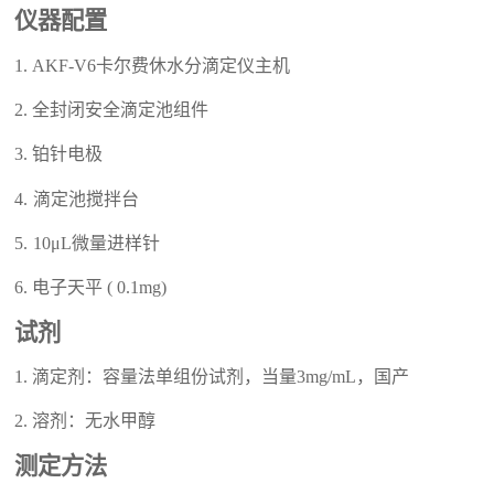
仪器配置
1.
AKF-
V6
卡尔费休水分滴定仪主机
2.
全封闭安全滴定池组件
3. 铂
针
电极
4.
滴定池搅拌台
5
.
10μL微量
进
样针
6
. 电子天平
(
0.1mg
)
试剂
1.
滴定剂：容量法单组份试剂，当量
3
mg/mL
，
国产
2.
溶剂：无水甲醇
测定方法