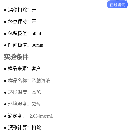
●
漂移扣除：
开
●
终点保持：开
●
体积极值：50mL
●
时间极值：30min
实验条件
●
样品来源
：
客户
●
样品名称
：
乙腈溶液
●
环境温度
：
25
℃
●
环境湿度
：
52%
●
滴定度
：
2.634
mg/mL
●
漂移计算
：
扣除