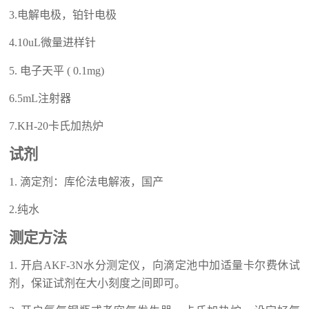
3.
电解电极，
铂
针
电极
4.
10uL
微量进样针
5.
电子天平
(
0.1mg
)
6.
5mL
注射器
7.KH-20
卡氏加热炉
试剂
1.
滴定剂：
库伦
法
电解液
，
国产
2.
纯水
测定方法
1.
开启
AKF-3N
水分测定仪
，向滴定池中加适量卡尔费休试
剂，
保证试剂在大小刻度之间即可。