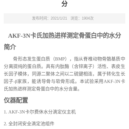
分
发布时间：2021/1/21
浏览：1904次
AKF-3N
卡氏加热进样
测定
骨蛋白
中的水分
简介
骨形态发生蛋白质（
BMP
），指从脊椎动物骨骼基质中
分离提纯的蛋白质。具有内肽酶（含锌离子）活性、表皮生
长因子模体，同源二聚体之间以二硫键相连，属于转化生长
因子
-β
家族，能诱导骨与软骨形成。
本试验采用
AKF-
3N
卡
氏加热
进样测定
骨蛋白
中
的水分含量
。
仪器配置
1.
AKF-
3N
卡尔费休水分滴定仪主机
2.
全封闭安全滴定池组件