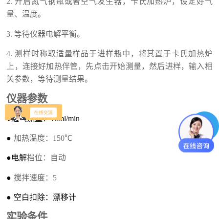
2.
开启氮气钢瓶或者空气发生器，卡氏加热炉，设定好气
量、温度。
3.
等待仪器电解平衡。
4.
测样时称取适量样品于进样瓶中，将其置于卡氏加热炉
上，连接好加热伴管，先点击开始测量，然后进样，输入相
关参数，等待
测量
结果
。
仪器参数
●
通气流量
：
10
ml/min
●
加热温度
：
150
℃
●
电解
档位
：
自动
●
搅拌速度
：
5
●
空白扣除
：
漂移计
实验条件