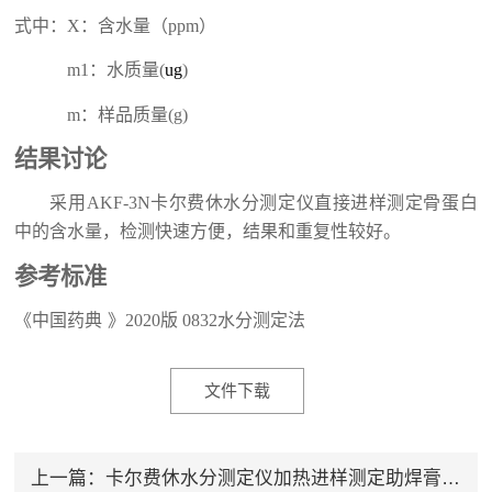
式中：
X
：含水量（
ppm
）
m1
：水质量
(
ug
)
m
：样品质量
(g)
结果讨论
采用
AKF-
3N
卡尔费休水分测定仪
直接进样
测定
骨蛋白
中
的含水量，检测快速方便，
结果和
重复性较好
。
参考
标准
《中国药典
》
2020
版
0832
水分测定法
文件下载
上一篇：
卡尔费休水分测定仪加热进样测定助焊膏中的水分