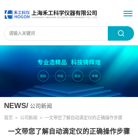
NEWS/
公司新闻
首页
>
公司新闻
> 一文带您了解自动滴定仪的正确操作步骤
一文带您了解自动滴定仪的正确操作步骤