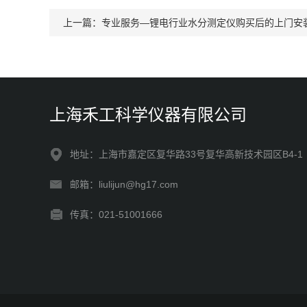
上一篇：
专业服务—锂电行业水分测定仪购买后的上门安
上海禾工科学仪器有限公司
地址：上海市嘉定区复华路33号复华高新技术园区B4-1
邮箱：liulijun@hg17.com
传真：021-51001666