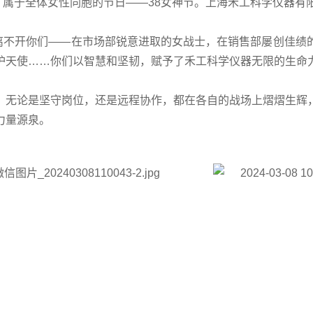
属于全体女性同胞的节日——38女神节。上海禾工科学仪器有
离不开你们——在市场部锐意进取的女战士，在销售部屡创佳绩
护天使……你们以智慧和坚韧，赋予了禾工科学仪器无限的生命
，无论是坚守岗位，还是远程协作，都在各自的战场上熠熠生辉
力量源泉。