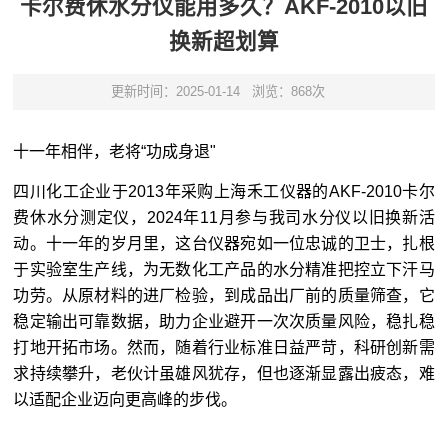
卡尔费休水分仪能用多久？AKF-2010以旧
换新超划算
更新时间：2025-01-14
浏览：868次
十一年相伴，老将“功成身退"
四川化工企业于2013年采购上海禾工仪器的AKF-2010卡尔
费休水分测定仪，2024年11月参与我司水分仪以旧换新活
动。十一年的岁月里，这台仪器宛如一位忠诚的卫士，扎根
于实验室生产线，为无数化工产品的水分精准把控立下汗马
功劳。从原材料的进厂检验，到成品出厂前的质量筛查，它
稳定输出可靠数据，助力企业避开一次次质量风险，稳扎稳
打地开拓市场。然而，随着行业标准日益严苛，科研创新需
求持续攀升，老伙计虽雄风犹存，但也逐渐显露出疲态，难
以适配企业迈向更高峰的步伐。