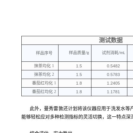
测试数据
样品质量
试剂消耗
样品序号
/g
/mL
抹茶均化
1
1.5
0.5482
抹茶均化
2
1.5
0.5783
番茄红均化
1
1.8
1.2405
番茄红均化
2
1.8
1.1781
此外，曼秀雷敦还计划将该仪器应用于洗发水等产
能够轻松应对多种检测指标的灵活切换，这一特点深