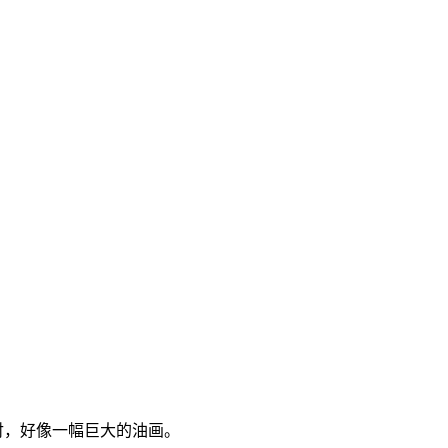
衬，
好像一幅巨大的油画
。