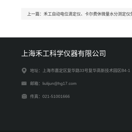
上一篇：
禾工自动电位滴定仪、卡尔费休微量水分测定仪
上海禾工科学仪器有限公司
地址：上海市嘉定区复华路33号复华高新技术园区B4-1
邮箱：liulijun@hg17.com
传真：021-51001666