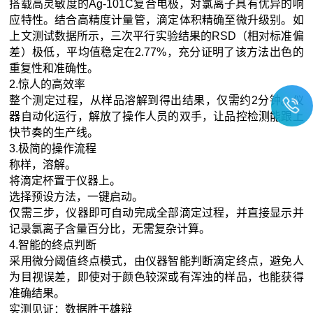
搭载高灵敏度的Ag-101C复合电极，对氯离子具有优异的响
应特性。结合高精度计量管，滴定体积精确至微升级别。如
上文测试数据所示，三次平行实验结果的RSD（相对标准偏
差）极低，平均值稳定在2.77%，充分证明了该方法出色的
重复性和准确性。
2.惊人的高效率
整个测定过程，从样品溶解到得出结果，仅需约2分钟。仪
器自动化运行，解放了操作人员的双手，让品控检测能跟上
快节奏的生产线。
3.极简的操作流程
称样，溶解。
将滴定杯置于仪器上。
选择预设方法，一键启动。
仅需三步，仪器即可自动完成全部滴定过程，并直接显示并
记录氯离子含量百分比，无需复杂计算。
4.智能的终点判断
采用微分阈值终点模式，由仪器智能判断滴定终点，避免人
为目视误差，即使对于颜色较深或有浑浊的样品，也能获得
准确结果。
实测见证：数据胜于雄辩