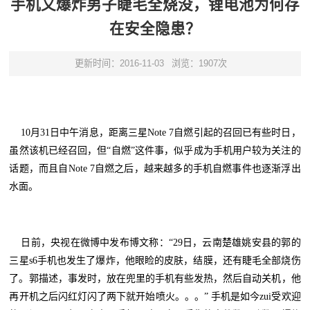
手机又爆炸男子睫毛全烧没，锂电池为何存
在安全隐患？
更新时间：2016-11-03
浏览：1907次
10月31日中午消息，距离三星Note 7自燃引起的召回已有些时日，
虽然该机已经召回，但“自燃”这件事，似乎成为手机用户较为关注的
话题，而且自Note 7自燃之后，越来越多的手机自燃事件也逐渐浮出
水面。
日前，央视在微博中发布博文称：“29日，云南楚雄姚安县的郭的
三星s6手机也发生了爆炸，他眼睑的皮肤，结膜，还有睫毛全部烧伤
了。郭描述，事发时，放在兜里的手机有些发热，然后自动关机，他
再开机之后闪红灯闪了两下就开始喷火。。。”
手机是如今zui受
欢迎