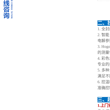
二、
1. 
2. 
电解参
3. 
的测量
4. 
专业的
5. 
满足不
6. 
准确控
三、
1.上