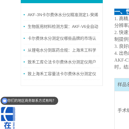
一、
AKF-3N卡尔费休水分仪精准测定1-癸烯
1. 
分辨率
水分含量（符合GB/T6283）
生物医用材料检测方案：AKF-V6全自动
2. 
水分测定仪测定L-丙交酯水分应用
卡尔费休水分测定仪哪些品牌的市场认
制提供
3. 
可度更高？用户反馈较好的厂家有哪些？
从锂电水分到医药合规：上海禾工科学
4. 
AKF
仪器五大行业精准检测方案全景解析
致禾工库仑法卡尔费休水分测定仪用户
时，结
的春节维护温馨提示
致上海禾工容量法卡尔费休水分测定仪
样品
用户的春节维护温馨提示
你们的地区商务联系方式有吗？
手术