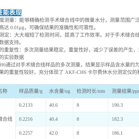
性能表现
高精度测量：能够精确检测手术缝合线中的微量水分，测量范围
高达 0.01μg，可确保结果的准确性和可靠性。
快速测定：大大缩短了检测时间，提高了工作效率。对于手术缝
数据支持。
良好的重复性：多次测量结果稳定，重复性好，减少了误差的产生
出色的实验数据
-CH6通过对手术缝合线样品的多次测量，结果显示样品含水量约为 1
果的重复性较好，充分体现了 AKF-CH6 卡尔费休水分测定仪
名称
样品质量/g
水含量/ug
检测时长/min
测量结果/pp
0.2133
40.6
8
190.3
缝合线
0.2216
40.4
8
182.3
0.2257
42.0
8
186.1