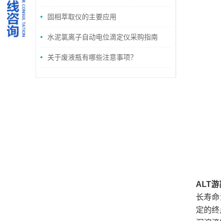
的应用
固相萃取仪的主要应用
水泥氯离子自动电位滴定仪采购指南
关于废液瓶有哪些注意事项？
ALT
长寿命
定的终