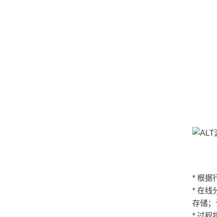
* 根
* 在
存储；
* 过